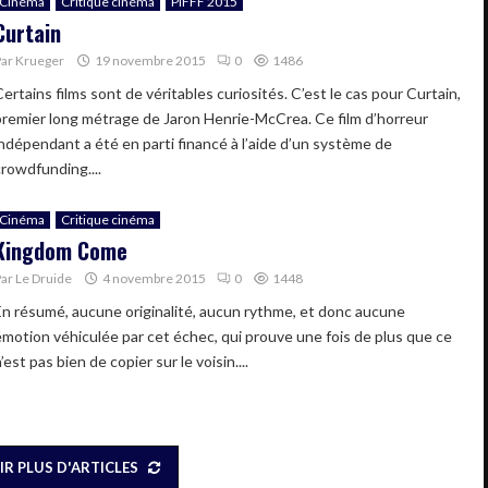
Cinéma
Critique cinéma
PIFFF 2015
Curtain
Par
Krueger
19 novembre 2015
0
1486
ertains films sont de véritables curiosités. C’est le cas pour Curtain,
premier long métrage de Jaron Henrie-McCrea. Ce film d’horreur
indépendant a été en parti financé à l’aide d’un système de
crowdfunding....
Cinéma
Critique cinéma
Kingdom Come
Par
Le Druide
4 novembre 2015
0
1448
En résumé, aucune originalité, aucun rythme, et donc aucune
émotion véhiculée par cet échec, qui prouve une fois de plus que ce
’est pas bien de copier sur le voisin....
IR PLUS D'ARTICLES