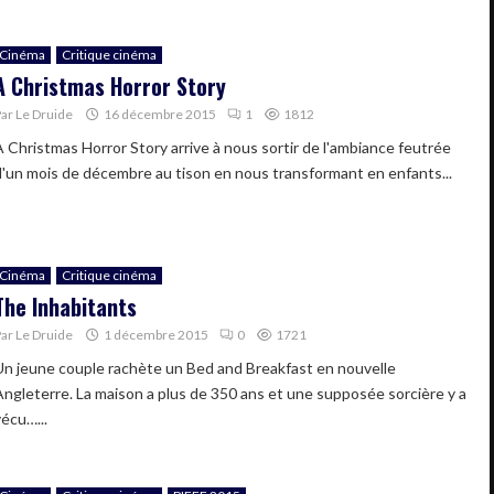
Cinéma
Critique cinéma
A Christmas Horror Story
Par
Le Druide
16 décembre 2015
1
1812
A Christmas Horror Story arrive à nous sortir de l'ambiance feutrée
d'un mois de décembre au tison en nous transformant en enfants...
Cinéma
Critique cinéma
The Inhabitants
Par
Le Druide
1 décembre 2015
0
1721
Un jeune couple rachète un Bed and Breakfast en nouvelle
Angleterre. La maison a plus de 350 ans et une supposée sorcière y a
vécu…...