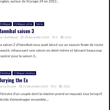
anglais, auteur de Storage 24 en 2012...
Critique
Critique série
Série
Hannibal saison 3
Par
shell blood
28 décembre 2015
3
2215
La saison 2 d’Hannibal nous avait laissé sur un season finale de toute
beauté, rehaussant une saison en demi-teinte et laissant beaucoup
spérer pour la saison 3...
Cinéma
Critique cinéma
Burying the Ex
Par
Le Druide
21 décembre 2015
0
1352
’histoire d’un couple dont la relation prend un mauvais tour lorsqu’il
décide d’emménager ensemble....