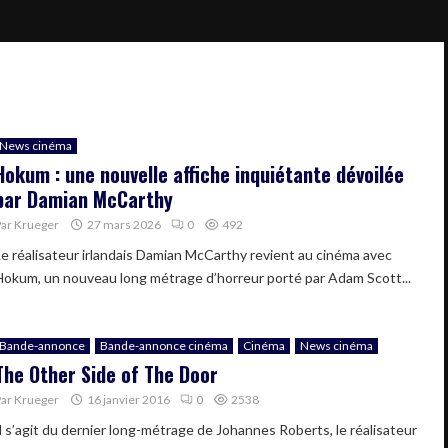
News cinéma
Hokum : une nouvelle affiche inquiétante dévoilée
par Damian McCarthy
Par
Krueger
27 mars 2026
0
492
Le réalisateur irlandais Damian McCarthy revient au cinéma avec
Hokum, un nouveau long métrage d’horreur porté par Adam Scott...
Bande-annonce
Bande-annonce cinéma
Cinéma
News cinéma
The Other Side of The Door
Par
Krueger
16 janvier 2016
0
2538
Il s’agit du dernier long-métrage de Johannes Roberts, le réalisateur