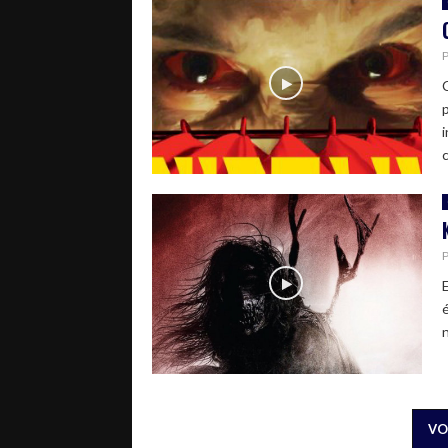
C
n
VO