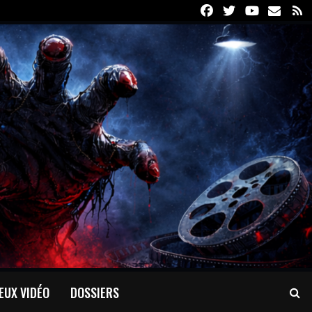
Facebook
Twitter
Youtube
Email
R
EUX VIDÉO
DOSSIERS