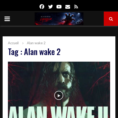
Facebook
Twitter
Youtube
Email
Rss
PRIMARY
MENU
Accueil
Alan wake 2
Tag : Alan wake 2