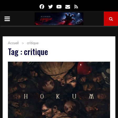
Facebook
Twitter
Youtube
Email
Rss
PRIMARY
MENU
Accueil
critique
Tag : critique