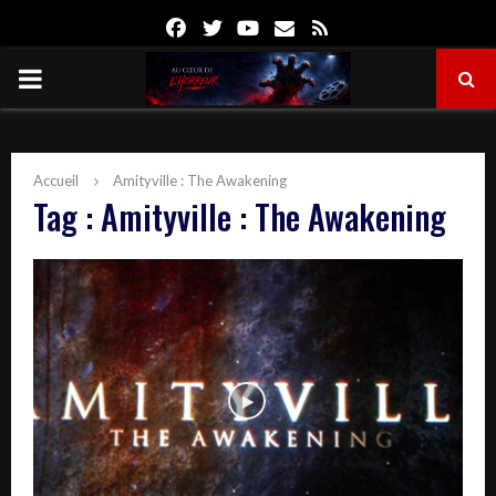
Facebook
Twitter
Youtube
Email
Rss
PRIMARY
MENU
Accueil
Amityville : The Awakening
Tag : Amityville : The Awakening