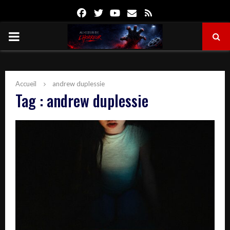
Facebook
Twitter
Youtube
Email
Rss
PRIMARY
MENU
Accueil
andrew duplessie
Tag : andrew duplessie