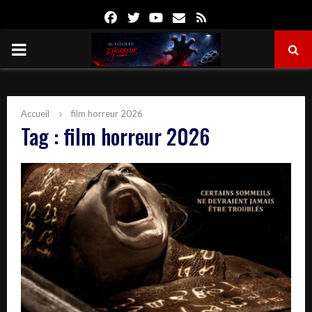
Facebook
Twitter
Youtube
Email
Rss
PRIMARY
MENU
Accueil
film horreur 2026
Tag : film horreur 2026