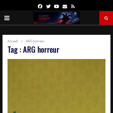
Facebook
Twitter
Youtube
Email
Rss
PRIMARY
MENU
Accueil
ARG horreur
Tag : ARG horreur