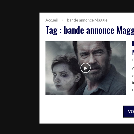
Accueil
bande annonce Maggie
Tag : bande annonce Mag
r
VO