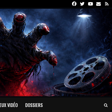
Facebook
Twitter
Youtube
Email
R
EUX VIDÉO
DOSSIERS