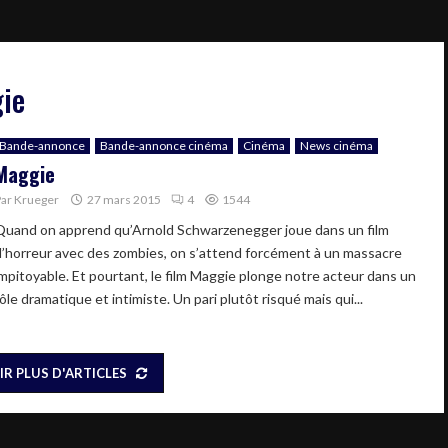
gie
Bande-annonce
Bande-annonce cinéma
Cinéma
News cinéma
Maggie
Par
Krueger
27 mars 2015
4
1544
Quand on apprend qu’Arnold Schwarzenegger joue dans un film
d’horreur avec des zombies, on s’attend forcément à un massacre
impitoyable. Et pourtant, le film Maggie plonge notre acteur dans un
ôle dramatique et intimiste. Un pari plutôt risqué mais qui...
IR PLUS D'ARTICLES