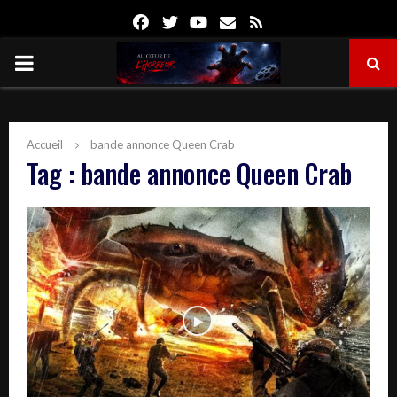
Facebook
Twitter
Youtube
Email
Rss
PRIMARY
MENU
Accueil
bande annonce Queen Crab
Tag : bande annonce Queen Crab