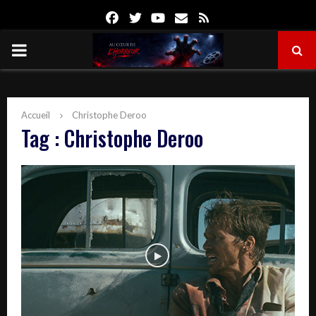
Facebook
Twitter
Youtube
Email
Rss
PRIMARY
MENU
Accueil
Christophe Deroo
Tag : Christophe Deroo