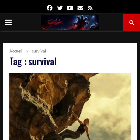
Facebook
Twitter
Youtube
Email
Rss
PRIMARY
MENU
Accueil
survival
Tag : survival