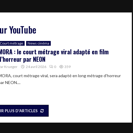
eur YouTube
Court métrage
News cinéma
MORA : le court métrage viral adapté en film
d’horreur par NEON
Par
Krueger
24 avril 2026
0
359
MORA, court métrage viral, sera adapté en long métrage d’horreur
par NEON....
IR PLUS D'ARTICLES