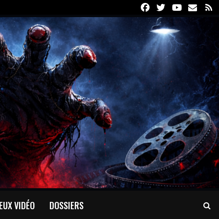
Facebook
Twitter
Youtube
Email
R
EUX VIDÉO
DOSSIERS