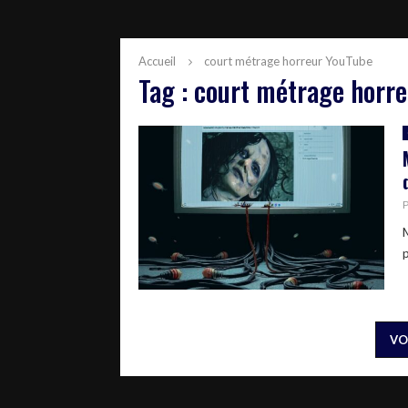
Accueil
court métrage horreur YouTube
Tag : court métrage horr
VO