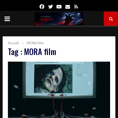
Facebook
Twitter
Youtube
Email
Rss
PRIMARY
MENU
Accueil
MORA film
Tag : MORA film