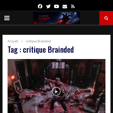
Facebook
Twitter
Youtube
Email
Rss
PRIMARY
MENU
Accueil
critique Brainded
Tag : critique Brainded