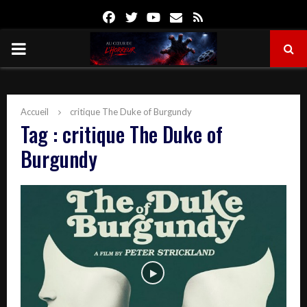
Facebook
Twitter
Youtube
Email
Rss
PRIMARY
MENU
Accueil
critique The Duke of Burgundy
Tag : critique The Duke of
Burgundy