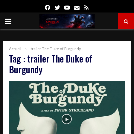
Facebook
Twitter
Youtube
Email
Rss
PRIMARY
MENU
Accueil
trailer The Duke of Burgundy
Tag : trailer The Duke of
Burgundy