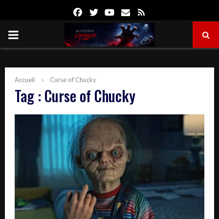
Facebook
Twitter
Youtube
Email
Rss
PRIMARY
MENU
Accueil
Curse of Chucky
Tag : Curse of Chucky