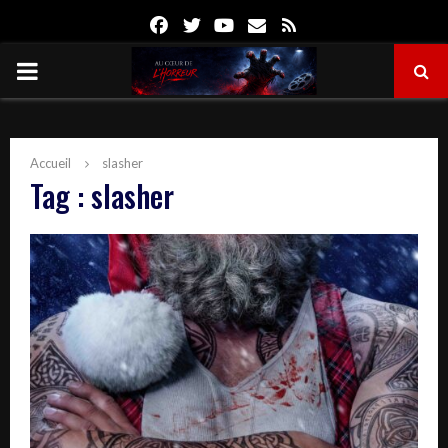
Facebook
Twitter
Youtube
Email
Rss
PRIMARY
MENU
Accueil
slasher
Tag : slasher