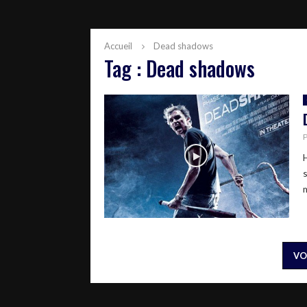
Accueil
Dead shadows
Tag : Dead shadows
VO