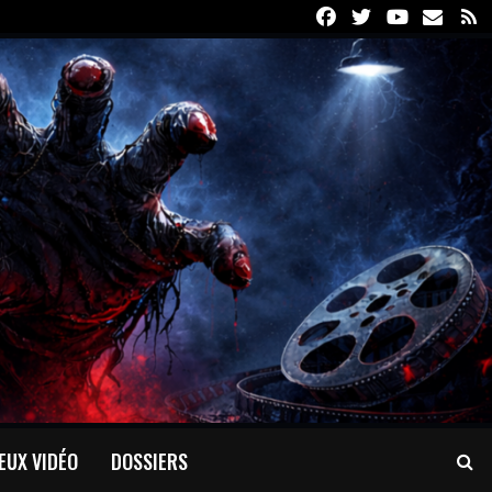
Facebook
Twitter
Youtube
Email
R
EUX VIDÉO
DOSSIERS