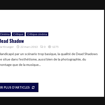
Cinéma
Critique
Critique cinéma
Dead Shadow
Par
Krueger
22 mars 2013
0
1275
Handicapé par un scénario trop basique, la qualité de Dead Shadows
se situe dans l’esthétisme, aussi bien de la photographie, du
montage que de la musique...
IR PLUS D'ARTICLES