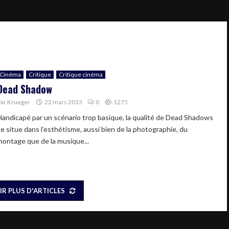
Cinéma
Critique
Critique cinéma
Dead Shadow
Par
Krueger
22 mars 2013
0
1275
Handicapé par un scénario trop basique, la qualité de Dead Shadows
se situe dans l’esthétisme, aussi bien de la photographie, du
montage que de la musique...
IR PLUS D'ARTICLES