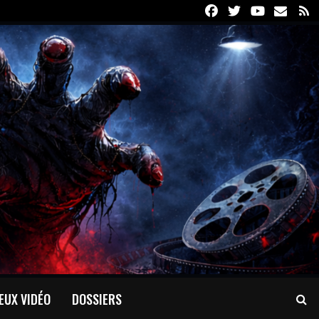
Facebook
Twitter
Youtube
Email
R
EUX VIDÉO
DOSSIERS