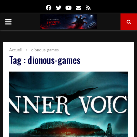
Facebook
Twitter
Youtube
Email
Rss
PRIMARY
MENU
Accueil
dionous-games
Tag : dionous-games