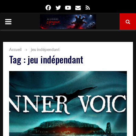
Facebook
Twitter
Youtube
Email
Rss
PRIMARY
MENU
Accueil
jeu indépendant
Tag : jeu indépendant