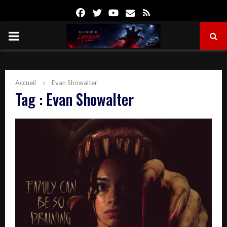
Facebook
Twitter
Youtube
Email
Rss
PRIMARY
MENU
Accueil
Evan Showalter
Tag : Evan Showalter