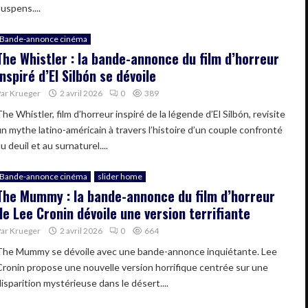
uspens....
Bande-annonce cinéma
The Whistler : la bande-annonce du film d’horreur
inspiré d’El Silbón se dévoile
Par
Krueger
2 avril 2026
0
389
he Whistler, film d’horreur inspiré de la légende d’El Silbón, revisite
un mythe latino-américain à travers l’histoire d’un couple confronté
u deuil et au surnaturel....
Bande-annonce cinéma
slider home
The Mummy : la bande-annonce du film d’horreur
de Lee Cronin dévoile une version terrifiante
Par
Krueger
2 avril 2026
0
664
The Mummy se dévoile avec une bande-annonce inquiétante. Lee
Cronin propose une nouvelle version horrifique centrée sur une
isparition mystérieuse dans le désert....