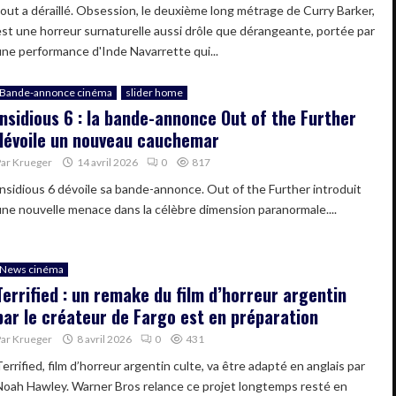
tout a déraillé. Obsession, le deuxième long métrage de Curry Barker,
est une horreur surnaturelle aussi drôle que dérangeante, portée par
une performance d'Inde Navarrette qui...
Bande-annonce cinéma
slider home
Insidious 6 : la bande-annonce Out of the Further
dévoile un nouveau cauchemar
Par
Krueger
14 avril 2026
0
817
Insidious 6 dévoile sa bande-annonce. Out of the Further introduit
une nouvelle menace dans la célèbre dimension paranormale....
News cinéma
Terrified : un remake du film d’horreur argentin
par le créateur de Fargo est en préparation
Par
Krueger
8 avril 2026
0
431
errified, film d’horreur argentin culte, va être adapté en anglais par
Noah Hawley. Warner Bros relance ce projet longtemps resté en