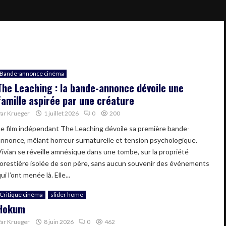
Bande-annonce cinéma
The Leaching : la bande-annonce dévoile une
famille aspirée par une créature
Par
Krueger
1 juillet 2026
0
200
Le film indépendant The Leaching dévoile sa première bande-
annonce, mêlant horreur surnaturelle et tension psychologique.
Vivian se réveille amnésique dans une tombe, sur la propriété
forestière isolée de son père, sans aucun souvenir des événements
ui l’ont menée là. Elle...
Critique cinéma
slider home
Hokum
Par
Krueger
8 juin 2026
0
462