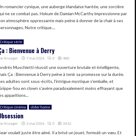
Un romancier cynique, une auberge irlandaise hantée, une sorcière
qui ne se combat pas. Hokum de Damian McCarthy impressionne par
son atmosphère oppressante mais peine à donner de la chair à ses
personnages. Notre critique....
Critique série
Ça : Bienvenue à Derry
Par
Krueger
7 mai 2026
0
480
Andrés Muschietti réussit une ouverture brutale et intelligente,
mais Ça : Bienvenue à Derry peine à tenir sa promesse sur la durée.
Les adultes sont sous-écrits, l'intrigue mystique s'emballe, et
Grippe-Sou en clown s'avère paradoxalement moins effrayant que
es apparitions...
Critique cinéma
slider home
Obsession
Par
Krueger
2 mai 2026
0
3612
ear voulait juste être aimé. Il a brisé un jouet, formulé un vœu. Et