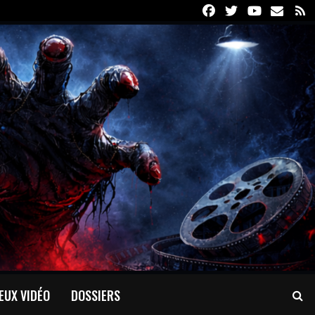
Facebook
Twitter
Youtube
Email
R
EUX VIDÉO
DOSSIERS