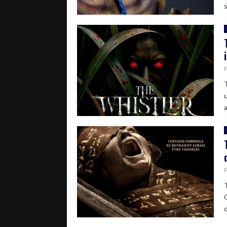
s
T
a
d