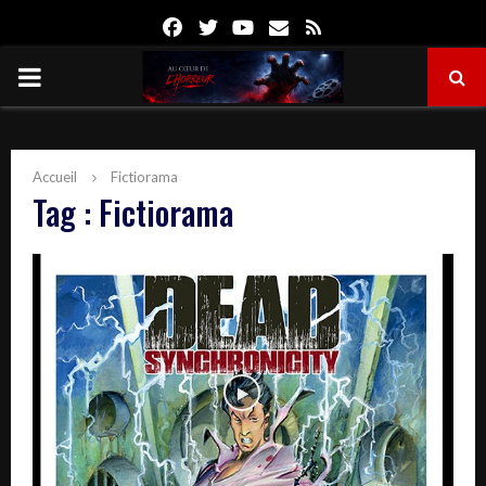
Facebook
Twitter
Youtube
Email
Rss
PRIMARY
MENU
Accueil
Fictiorama
Tag : Fictiorama