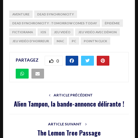
AVENTURE
DEAD SYNCHRONICITY
DEAD SYNCHRONICITY : TOMORROW COMES TODAY
ÉPIDÉMIE
FICTIORAMA
IOS
JEU VIDÉO
JEU VIDÉO AVEC DÉMON
JEU VIDÉO D'HORREUR
MAC
PC
POINT’N CLICK
PARTAGEZ
0
ARTICLE PRÉCÉDENT
Alien Tampon, la bande-annonce délirante !
ARTICLE SUIVANT
The Lemon Tree Passage