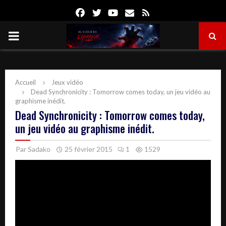
Facebook
Twitter
Youtube
Email
Rss
PRIMARY
MENU
Accueil
Jeux vidéo
Dead Synchronicity : Tomorrow comes today, un jeu vidéo au
graphisme inédit.
Dead Synchronicity : Tomorrow comes today,
un jeu vidéo au graphisme inédit.
Par
Sadako
25 février 2015
1
1529