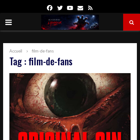
Facebook
Twitter
Youtube
Email
Rss
PRIMARY
MENU
Accueil
film-de-fans
Tag : film-de-fans