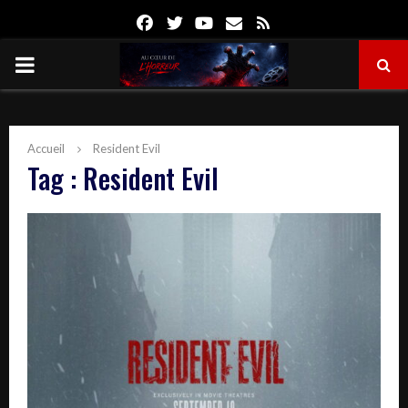
Facebook
Twitter
Youtube
Email
Rss
PRIMARY
MENU
Accueil
Resident Evil
Tag : Resident Evil