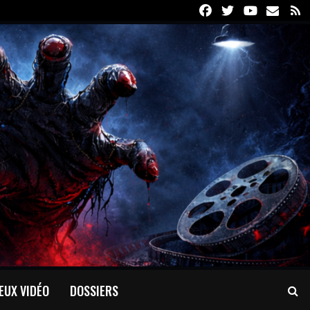
Facebook
Twitter
Youtube
Email
R
EUX VIDÉO
DOSSIERS