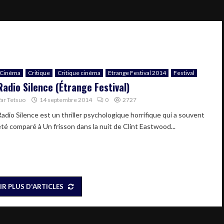
Cinéma
Critique
Critique cinéma
Etrange Festival 2014
Festival
Radio Silence (Étrange Festival)
Par
Tetsuo
14 septembre 2014
0
2727
Radio Silence est un thriller psychologique horrifique qui a souvent
été comparé à Un frisson dans la nuit de Clint Eastwood...
IR PLUS D'ARTICLES