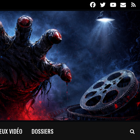
Facebook
Twitter
Youtube
Email
R
EUX VIDÉO
DOSSIERS