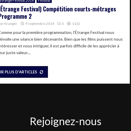
Etrange Festival 2014
Festival
(Étrange Festival) Compétition courts-métrages
Programme 2
Par
Krueger
9 septembre 2014
0
1132
Comme pour la première programmation, l’Étrange Festival nous
dévoile une séance bien décevante. Bien que les films puissent nous
ntéresser et nous intriguer, il est parfois difficile de les apprécier à
eur juste valeur....
IR PLUS D'ARTICLES
Rejoignez-
Rejoignez-nous
nous