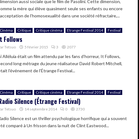
dimension aussi sociale que le film de Pasolini. Cette dimension,
comme la mère qui élève quasiment seule ses enfants ou encore
l’acceptation de l’homosexualité dans une société réfractaire,...
Cinéma
Critique
Critique cinéma
Etrange Festival 2014
Festival
It Follows
Par
Tetsuo
5 février 2015
3
2077
i Alléluia était un film attendu par les fans d’horreur, It Follows,
second long métrage du jeune réalisateur David Robert Mitchell,
tait l’événement de l’Étrange Festival...
Cinéma
Critique
Critique cinéma
Etrange Festival 2014
Festival
Radio Silence (Étrange Festival)
Par
Tetsuo
14 septembre 2014
0
2730
Radio Silence est un thriller psychologique horrifique qui a souvent
été comparé à Un frisson dans la nuit de Clint Eastwood...