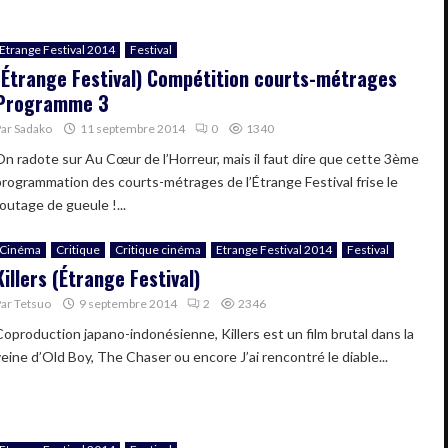
Etrange Festival 2014
Festival
(Étrange Festival) Compétition courts-métrages
Programme 3
Par
Sadako
11 septembre 2014
0
1340
On radote sur Au Cœur de l’Horreur, mais il faut dire que cette 3ème
programmation des courts-métrages de l’Étrange Festival frise le
outage de gueule !...
Cinéma
Critique
Critique cinéma
Etrange Festival 2014
Festival
Killers (Étrange Festival)
Par
Tetsuo
9 septembre 2014
2
2346
Coproduction japano-indonésienne, Killers est un film brutal dans la
veine d’Old Boy, The Chaser ou encore J’ai rencontré le diable...