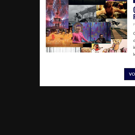
i
l
VO