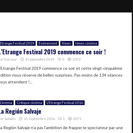
Etrange Festival 2019
Evénement
News
News cinéma
L’Etrange Festival 2019 commence ce soir !
Par
horreur
4 septembre 2019
0
3053
L'Etrange Festival 2019 commence ce soir et cette vingt-cinquième
édition nous réserve de belles surprises. Pas moins de 134 séances
vous attendent !...
Cinéma
Critique cinéma
L'Etrange Festival 2016
La Región Salvaje
Par
Sadako
12 septembre 2016
1
2071
La Región Salvaje n’a pas l’ambition de frapper le spectateur par une