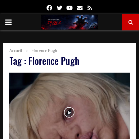
Facebook
Twitter
Youtube
Email
Rss
PRIMARY
MENU
Accueil
Florence Pugh
Tag : Florence Pugh