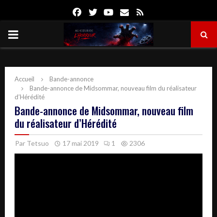
Facebook
Twitter
Youtube
Email
Rss
PRIMARY
MENU
Accueil
Bande-annonce
Bande-annonce de Midsommar, nouveau film du réalisateur
d’Hérédité
Bande-annonce de Midsommar, nouveau film
du réalisateur d’Hérédité
Par
Tetsuo
17 mai 2019
1
2306