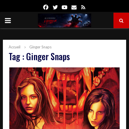
Facebook
Twitter
Youtube
Email
Rss
PRIMARY
MENU
Accueil
Ginger Snaps
Tag : Ginger Snaps