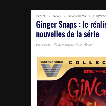
Accueil
News
News cinéma
Ginger Sn
Ginger Snaps : le réal
nouvelles de la série
Par
Krueger
27 mai 2026
0
254