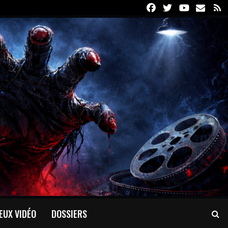
Facebook
Twitter
Youtube
Email
R
EUX VIDÉO
DOSSIERS