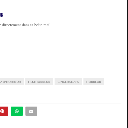
UR
 directement dans ta boîte mail.
MA D'HORREUR
FILM HORREUR
GINGER SNAPS
HORREUR