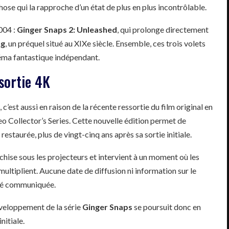
e qui la rapproche d’un état de plus en plus incontrôlable.
004 :
Ginger Snaps 2: Unleashed
, qui prolonge directement
ng
, un préquel situé au XIXe siècle. Ensemble, ces trois volets
néma fantastique indépendant.
 sortie 4K
é, c’est aussi en raison de la récente ressortie du film original en
o Collector’s Series. Cette nouvelle édition permet de
restaurée, plus de vingt-cinq ans après sa sortie initiale.
chise sous les projecteurs et intervient à un moment où les
multiplient. Aucune date de diffusion ni information sur le
 été communiquée.
éveloppement de la série
Ginger Snaps
se poursuit donc en
nitiale.