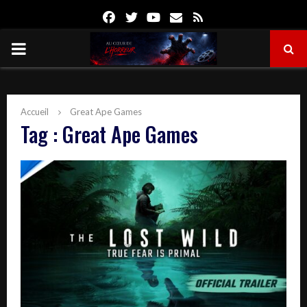
Facebook
Twitter
Youtube
Email
Rss
PRIMARY
MENU
Accueil
Great Ape Games
Tag : Great Ape Games