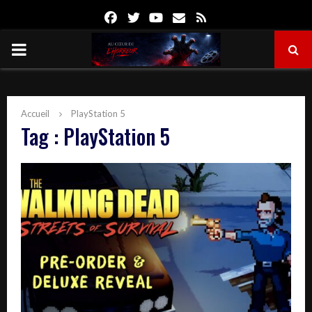
Facebook
Twitter
Youtube
Email
Rss
PRIMARY
MENU
Accueil
PlayStation 5
Tag : PlayStation 5