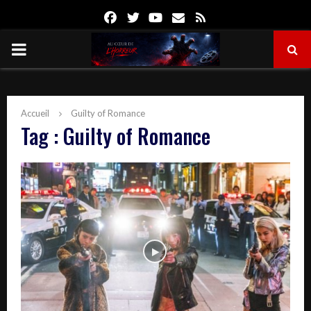
Facebook
Twitter
Youtube
Email
Rss
PRIMARY
MENU
Accueil
Guilty of Romance
Tag : Guilty of Romance