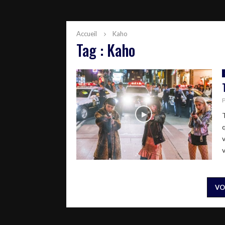
Accueil
Kaho
Tag : Kaho
v
VO