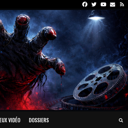
Facebook
Twitter
Youtube
Email
R
EUX VIDÉO
DOSSIERS