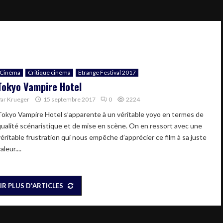
Cinéma
Critique cinéma
Etrange Festival 2017
Tokyo Vampire Hotel
Par
Krueger
15 septembre 2017
0
2224
Tokyo Vampire Hotel s’apparente à un véritable yoyo en termes de
qualité scénaristique et de mise en scène. On en ressort avec une
véritable frustration qui nous empêche d’apprécier ce film à sa juste
aleur....
IR PLUS D'ARTICLES