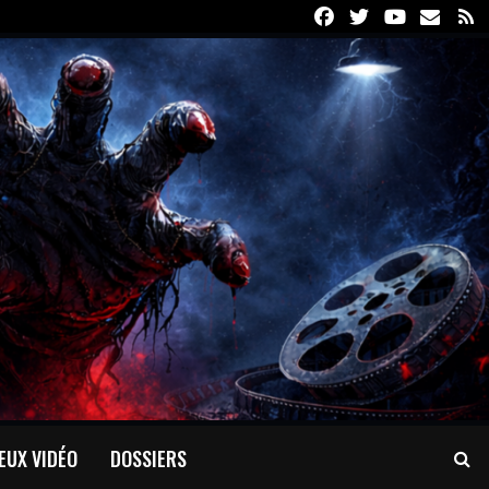
Facebook
Twitter
Youtube
Email
R
EUX VIDÉO
DOSSIERS