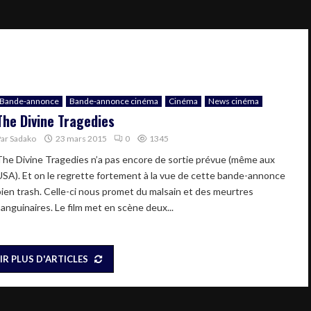
Bande-annonce
Bande-annonce cinéma
Cinéma
News cinéma
The Divine Tragedies
Par
Sadako
23 mars 2015
0
1345
The Divine Tragedies n’a pas encore de sortie prévue (même aux
USA). Et on le regrette fortement à la vue de cette bande-annonce
bien trash. Celle-ci nous promet du malsain et des meurtres
sanguinaires. Le film met en scène deux...
IR PLUS D'ARTICLES