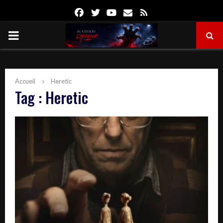
Facebook
Twitter
Youtube
Email
Rss
PRIMARY
MENU
Accueil
Heretic
Tag : Heretic