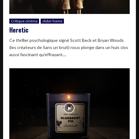
Critique cinéma
slider home
Heretic
Ce thriller psychologique signé Scott Beck et Bryan Woods
(les créateurs de Sans un bruit) nous plonge dans un huis clos
aussi fascinant qu’effrayant....