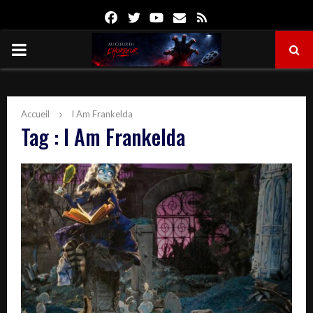
Facebook
Twitter
Youtube
Email
Rss
PRIMARY
MENU
Accueil
I Am Frankelda
Tag : I Am Frankelda