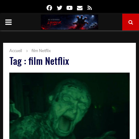
Facebook
Twitter
Youtube
Email
Rss
PRIMARY
MENU
Accueil
film Netflix
Tag : film Netflix