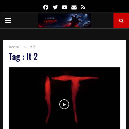
Facebook
Twitter
Youtube
Email
Rss
PRIMARY
MENU
Accueil
It 2
Tag : It 2