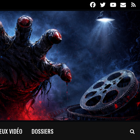
Facebook
Twitter
Youtube
Email
R
EUX VIDÉO
DOSSIERS