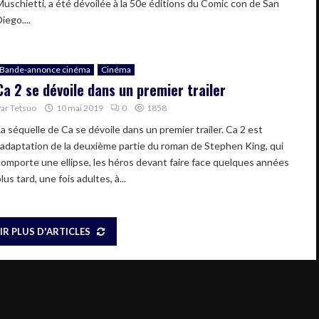
Muschietti, a été dévoilée à la 50e éditions du Comic con de San
iego....
Bande-annonce cinéma
Cinéma
Ca 2 se dévoile dans un premier trailer
Par
Tetsuo
10 mai 2019
0
1858
La séquelle de Ca se dévoile dans un premier trailer. Ca 2 est
l'adaptation de la deuxième partie du roman de Stephen King, qui
comporte une ellipse, les héros devant faire face quelques années
lus tard, une fois adultes, à...
IR PLUS D'ARTICLES