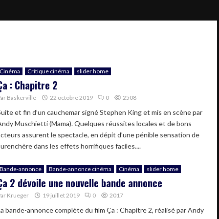
Cinéma
Critique cinéma
slider home
Ça : Chapitre 2
Par
Baskerville
22 octobre 2019
0
2508
Suite et fin d’un cauchemar signé Stephen King et mis en scène par
Andy Muschietti (Mama). Quelques réussites locales et de bons
acteurs assurent le spectacle, en dépit d’une pénible sensation de
urenchère dans les effets horrifiques faciles....
Bande-annonce
Bande-annonce cinéma
Cinéma
slider home
Ça 2 dévoile une nouvelle bande annonce
Par
Krueger
19 juillet 2019
0
2017
La bande-annonce complète du film Ça : Chapitre 2, réalisé par Andy