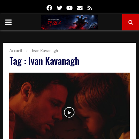
Facebook
Twitter
Youtube
Email
Rss
PRIMARY
MENU
Accueil
Ivan Kavanagh
Tag : Ivan Kavanagh