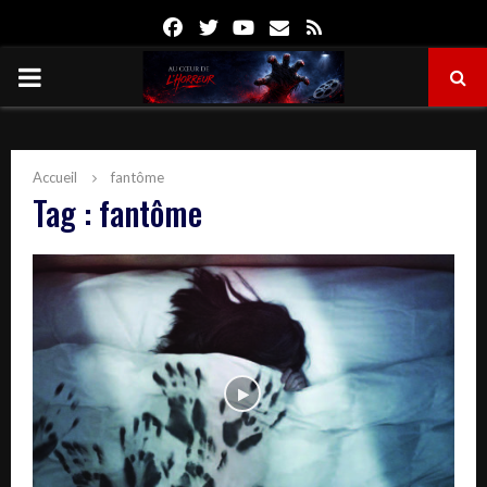
Facebook
Twitter
Youtube
Email
Rss
PRIMARY
MENU
Accueil
fantôme
Tag : fantôme