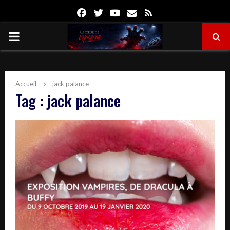
Facebook
Twitter
Youtube
Email
Rss
PRIMARY
MENU
Accueil
jack palance
Tag : jack palance