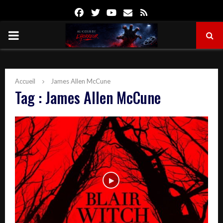
Facebook
Twitter
Youtube
Email
Rss
PRIMARY
MENU
Accueil
James Allen McCune
Tag : James Allen McCune