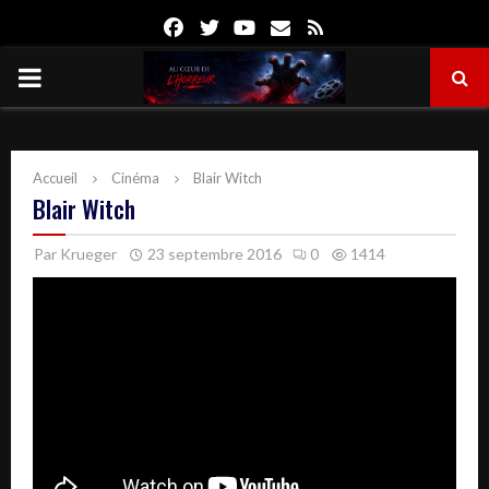
Facebook
Twitter
Youtube
Email
Rss
PRIMARY
MENU
Accueil
Cinéma
Blair Witch
Blair Witch
Par
Krueger
23 septembre 2016
0
1414