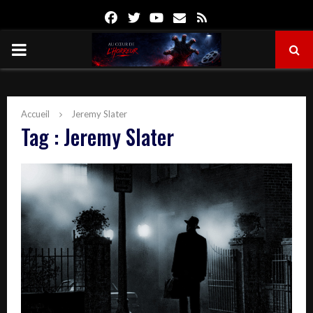
Facebook
Twitter
Youtube
Email
Rss
PRIMARY
MENU
Accueil
Jeremy Slater
Tag : Jeremy Slater